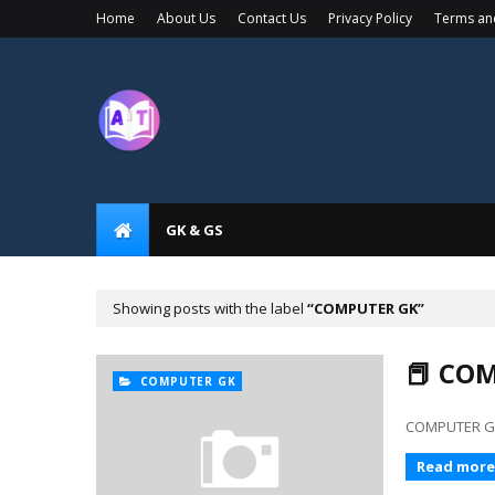
Home
About Us
Contact Us
Privacy Policy
Terms an
GK & GS
Showing posts with the label
COMPUTER GK
📕 COM
COMPUTER GK
COMPUTER GK 501
Read more