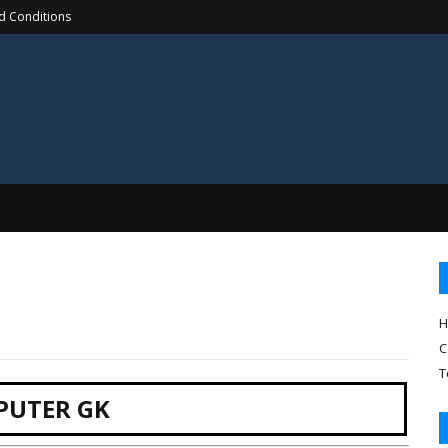
d Conditions
H
C
T
PUTER GK