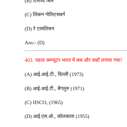
(B) टिमोथी बिल
(C) लिंकन गोलिटसबर्ग
(D) रे टामलिंसन
Ans:- (D)
403. पहला कम्प्यूटर भारत में कब और कहाँ लगाया गया?
(A) आई.आई.टी., दिल्ली (1973)
(B) आई.आई.टी., बेंगलुरु (1971)
(C) IISCO, (1965)
(D) आई.एस.ओ., कोलकाता (1955)