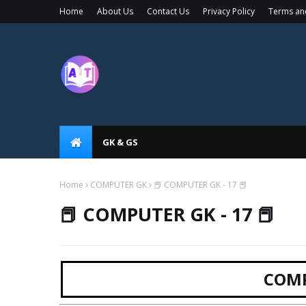
Home
About Us
Contact Us
Privacy Policy
Terms an
GK & GS
Home
COMPUTER GK
📕 COMPUTER GK - 17 📕
📕 COMPUTER GK - 17 📕
COM