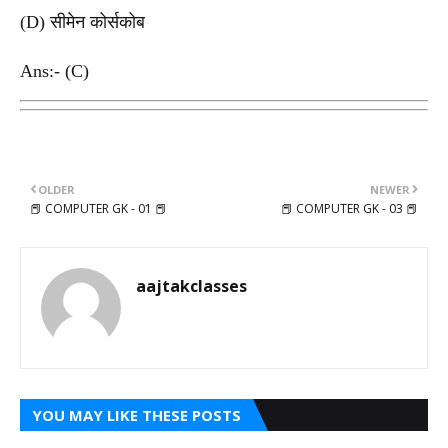
(D) सीमेन कोर्सकोब
Ans:- (C)
OLDER
NEWER
📕 COMPUTER GK - 01 📕
📕 COMPUTER GK - 03 📕
aajtakclasses
YOU MAY LIKE THESE POSTS