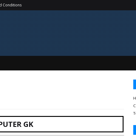
d Conditions
H
C
T
PUTER GK