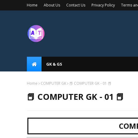
Home
About Us
Contact Us
Privacy Policy
Terms an
GK & GS
Home
COMPUTER GK
📕 COMPUTER GK - 01 📕
📕 COMPUTER GK - 01 📕
COM