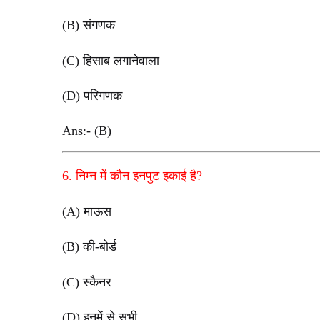
(B) संगणक
(C) हिसाब लगानेवाला
(D) परिगणक
Ans:- (B)
6. निम्न में कौन इनपुट इकाई है?
(A) माऊस
(B) की-बोर्ड
(C) स्कैनर
(D) इनमें से सभी