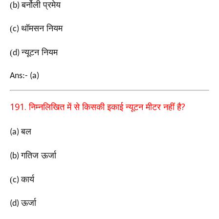
(
बर्नोली प्रमेय
b)
(
थॉमसन नियम
c)
(
न्यूटन नियम
d)
Ans:- (a)
191.
?
निम्नलिखित
में से किसकी इकाई न्यूटन मीटर नहीं है
बल
(a)
गतिज ऊर्जा
(b)
(
कार्य
c)
ऊर्जा
(d)