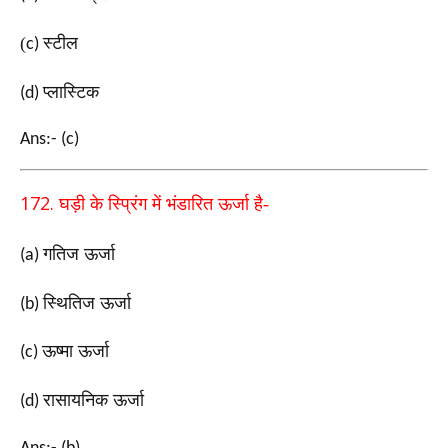
(
स्टील
c)
प्लास्टिक
(d)
Ans:- (c)
172.
घड़ी के स्प्रिंग में भंडारित ऊर्जा है-
गतिज ऊर्जा
(a)
स्थितिज ऊर्जा
(b)
ऊष्मा ऊर्जा
(c)
रासायनिक ऊर्जा
(d)