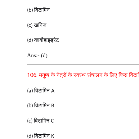
विटामिन
(b)
खनिज
(c)
कार्बोहाइड्रेट
(d)
Ans:- (d)
106.
मनुष्य के नेत्रों के स्वस्थ संचालन के लिए किस विट
विटामिन
(a)
A
विटामिन
(b)
B
विटामिन
(c)
C
विटामिन
(d)
K