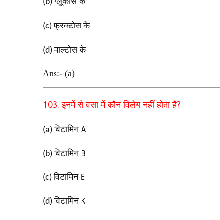
ग्लूकोस के
(b)
फ्रक्टोस के
(c)
माल्टोस के
(d)
Ans:- (a)
103.
?
इनमें से वसा में कौन विलेय नहीं होता है
विटामिन
(a)
A
विटामिन
(b)
B
विटामिन
(c)
E
विटामिन
(d)
K