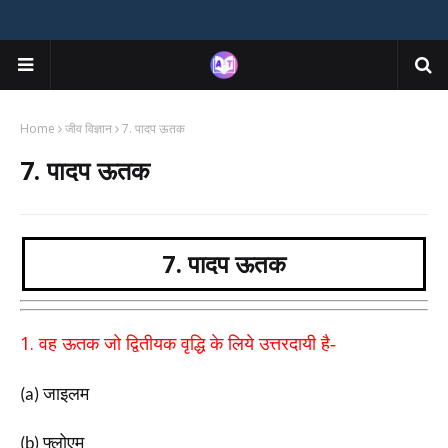
Home
जीव विज्ञान
7. पादप ऊतक
7. पादप ऊतक
7. पादप ऊतक
1.
वह ऊतक जो द्वितीयक वृद्धि के लिये उत्तरदायी है-
जाइलम
(a)
फ्लोएम
(b)