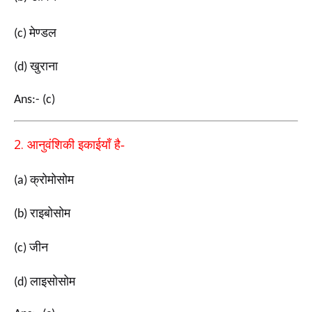
मेण्डल
(c)
खुराना
(d)
Ans:- (c)
2.
आनुवंशिकी इकाईयाँ है-
क्रोमोसोम
(a)
राइबोसोम
(b)
जीन
(c)
लाइसोसोम
(d)