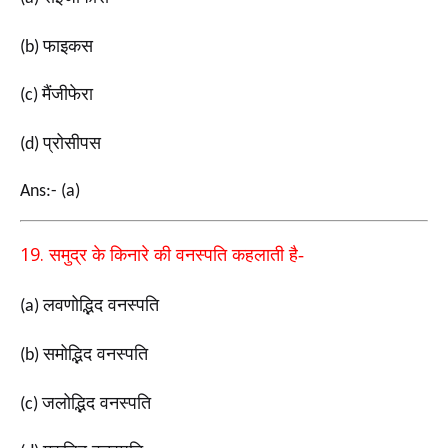
फाइकस
(b)
मैंजीफेरा
(c)
प्रोसीपस
(d)
Ans:- (a)
19.
समुद्र के किनारे की वनस्पति कहलाती है-
लवणोद्भिद वनस्पति
(a)
समोद्भिद वनस्पति
(b)
जलोद्भिद वनस्पति
(c)