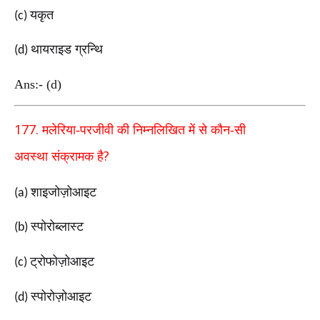
यकृत
(c)
थायराइड ग्रन्थि
(d)
Ans:- (d)
177.
मलेरिया-परजीवी की निम्नलिखित में से कौन
-
सी
?
अवस्था
संक्रामक है
शाइजोज़ोआइट
(a)
स्पोरोब्लास्ट
(b)
ट्रोफोज़ोआइट
(c)
स्पोरोज़ोआइट
(d)