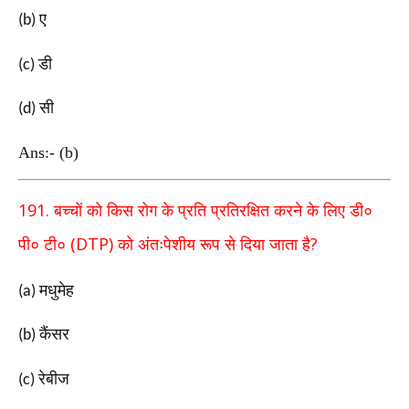
ए
(b)
डी
(c)
सी
(d)
Ans:- (b)
191.
बच्चों को किस रोग के प्रति प्रतिरक्षित करने के लिए डी०
(DTP)
?
पी०
टी०
को अंतःपेशीय रूप से दिया जाता है
मधुमेह
(a)
कैंसर
(b)
रेबीज
(c)