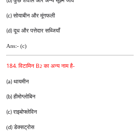
कुछ शैवाल और अन्य सूक्ष्म जीव
(b)
सोयाबीन और मूंगफली
(c)
दूध और पत्तेदार सब्जियाँ
(d)
Ans:- (c)
184.
B
विटामिन
2
का अन्य नाम है-
थायमीन
(a)
हीमोग्लोबिन
(b)
राइबोफ्लेविन
(c)
(
डेक्सट्रोस
d)