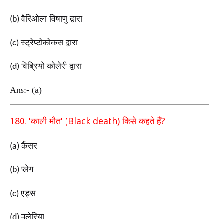
वैरिओला विषाणु द्वारा
(b)
स्ट्रेप्टोकोकस द्वारा
(c)
विब्रियो कोलेरी
द्वारा
(d)
Ans:- (a)
180. '
' (Black death)
?
काली मौत
किसे कहते हैं
कैंसर
(a)
प्लेग
(b)
एड्स
(c)
मलेरिया
(d)