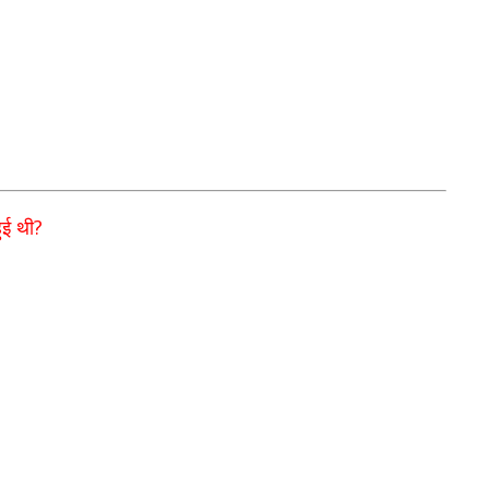
?
ुई थी