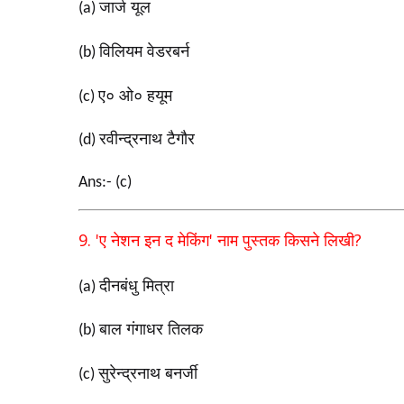
जार्ज यूल
(a)
विलियम वेडरबर्न
(b)
ए० ओ० हयूम
(c)
रवीन्द्रनाथ टैगौर
(d)
Ans:- (c)
9. '
'
?
ए नेशन इन द मेकिंग
नाम पुस्तक किसने लिखी
दीनबंधु मित्रा
(a)
बाल गंगाधर तिलक
(b)
सुरेन्द्रनाथ बनर्जी
(c)