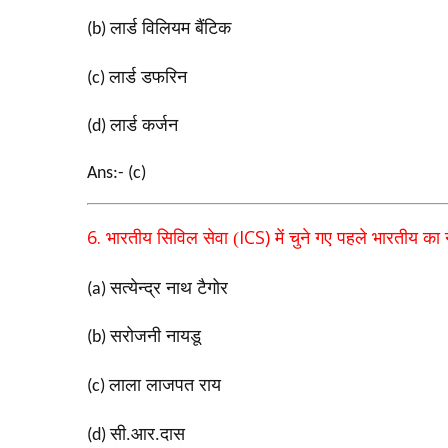
लार्ड विलियम बैंटिक
(b)
लार्ड डफरिन
(c)
लार्ड कर्जन
(d)
Ans:- (c)
6.
ICS)
भारतीय सिविल सेवा (
में चुने गए पहले भारतीय का
सत्येन्द्र नाथ टैगोर
(a)
सरोजनी नायडू
(b)
लाला लाजपत राय
(c)
सी.आर.दास
(d)