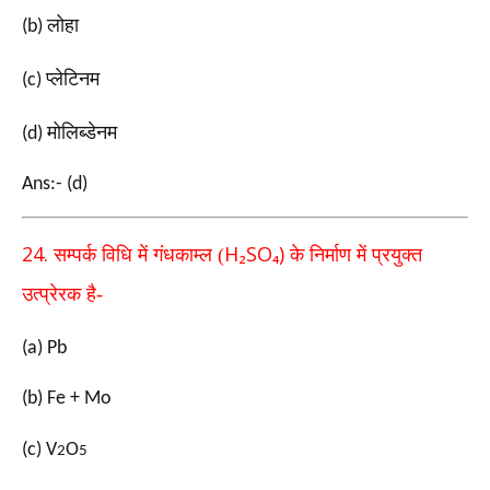
लोहा
(b)
प्लेटिनम
(c)
मोलिब्डेनम
(d)
Ans:- (d)
24.
H₂SO₄)
सम्पर्क विधि में गंधकाम्ल (
के निर्माण में प्रयुक्त
उत्प्रेरक
है-
(a) Pb
(b) Fe + Mo
(c) V
O
2
5