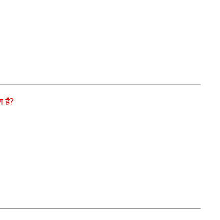
?
ण है