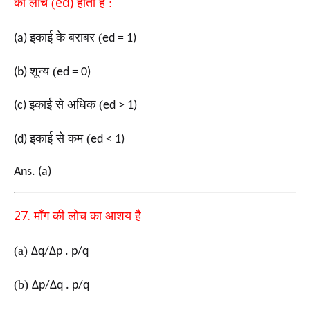
ed)
की
लोच
(
होती है :
इकाई के बराबर (
(a)
ed = 1)
शून्य (
(b)
ed = 0)
इकाई से अधिक (
(c)
ed > 1)
इकाई से कम (
(d)
ed < 1)
Ans. (a)
27.
माँग की लोच का आशय है
(a)
∆q/∆p . p/q
(b)
∆p/∆q . p/q