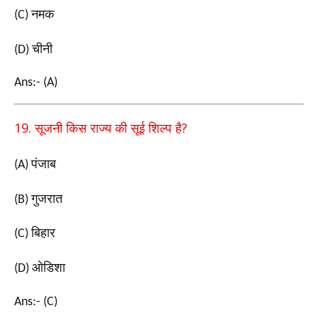
नमक
(C)
चीनी
(D)
Ans:- (A)
19.
?
सूजनी किस राज्य की सूई शिल्प है
पंजाब
(A)
गुजरात
(B)
बिहार
(C)
ओडिशा
(D)
Ans:- (C)