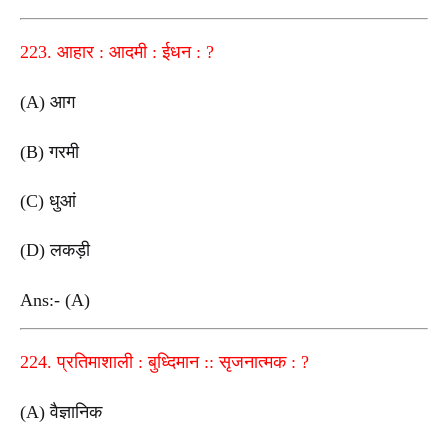
223. आहार : आदमी : ईधन : ?
(A) आग
(B) गरमी
(C) धुआं
(D) लकड़ी
Ans:- (A)
224. प्रतिमाशाली : बुध्दिमान :: सृजनात्मक : ?
(A) वैज्ञानिक