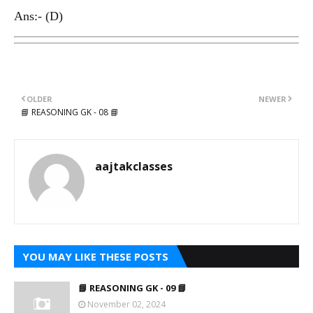
Ans:- (D)
OLDER
NEWER
📘 REASONING GK - 08 📘
aajtakclasses
YOU MAY LIKE THESE POSTS
📘 REASONING GK - 09 📘
November 02, 2024