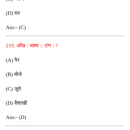
(D) घर
Ans:- (C)
219. आँख : चश्मा :: टांग : ?
(A) पैर
(B) मोजे
(C) जूते
(D) वैशाखी
Ans:- (D)