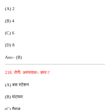
(A) 2
(B) 4
(C) 6
(D) 8
Ans:- (B)
218. रोगीः अस्पतालः: कारः?
(A) बस स्टेशन
(B) घंटाघर
(C) गैराज