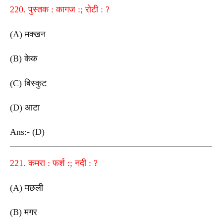
220. पुस्तक : कागज :; रोटी : ?
(A) मक्खन
(B) केक
(C) बिस्कुट
(D) आटा
Ans:- (D)
221. कमरा : फर्श :; नदी : ?
(A) मछली
(B) मगर