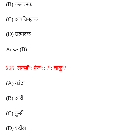
(B) कलात्मक
(C) आवृत्तिमूलक
(D) उत्पादक
Ans:- (B)
225. लकडी : मेज :: ? : चाकू ?
(A) कांटा
(B) आरी
(C) कुर्सी
(D) स्टील