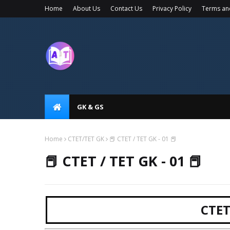
Home
About Us
Contact Us
Privacy Policy
Terms an
GK & GS
Home
CTET/TET GK
📕 CTET / TET GK - 01 📕
📕 CTET / TET GK - 01 📕
CTET