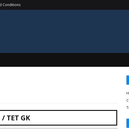
d Conditions
H
C
T
 / TET GK