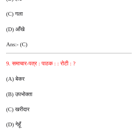
(C) गला
(D) आँखे
Ans:- (C)
9. समाचार-पत्र : पाठक : : रोटी : ?
(A) बेकर
(B) उपभोक्ता
(C) खरीदार
(D) गेहूँ