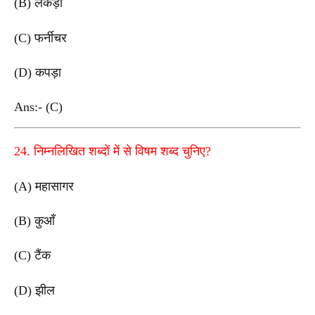
(B) लकड़ी
(C) फर्नीचर
(D) कपड़ा
Ans:- (C)
24. निम्नलिखित शब्दों में से विषम शब्द चुनिए?
(A) महासागर
(B) कुआँ
(C) टैंक
(D) झील