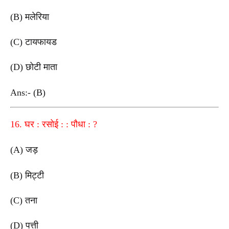
(B) मलेरिया
(C) टायफायड
(D) छोटी माता
Ans:- (B)
16. घर : रसोई : : पौधा : ?
(A) जड़
(B) मिट्टी
(C) तना
(D) पत्ती