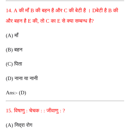
14. A की माँ B की बहन है और C की बेटी है । Dबेटी है B की
और बहन है E की, तो C का E से क्या सम्बन्ध है?
(A) माँ
(B) बहन
(C) पिता
(D) नाना या नानी
Ans:- (D)
15. विषाणु : चेचक : : जीवाणु : ?
(A) निद्रा रोग