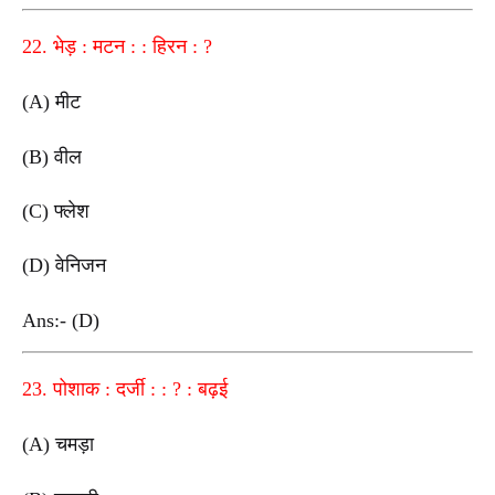
22. भेड़ : मटन : : हिरन : ?
(A) मीट
(B) वील
(C) फ्लेश
(D) वेनिजन
Ans:- (D)
23. पोशाक : दर्जी : : ? : बढ़ई
(A) चमड़ा