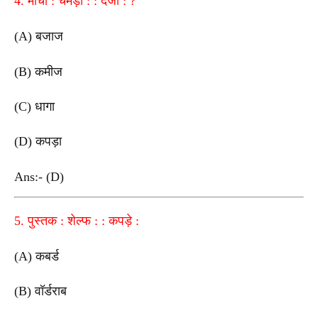
4. मोची : चमड़ा : : दर्जी : ?
(A) बजाज
(B) कमीज
(C) धागा
(D) कपड़ा
Ans:- (D)
5. पुस्तक : शेल्फ : : कपड़े :
(A) कबर्ड
(B) वॉर्डराब