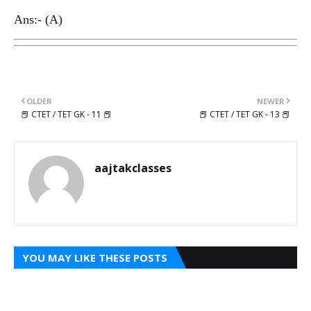
Ans:- (A)
OLDER
NEWER
📕 CTET / TET GK - 11 📕
📕 CTET / TET GK - 13 📕
aajtakclasses
YOU MAY LIKE THESE POSTS