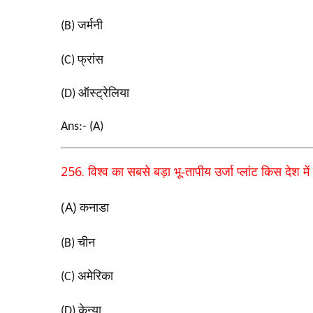
जर्मनी
(B)
फ्रांस
(C)
ऑस्ट्रेलिया
(D)
Ans:- (A)
256.
विश्व का सबसे बड़ा भू-तापीय उर्जा प्लांट किस देश में 
(A)
कनाडा
चीन
(B)
अमेरिका
(C)
केन्या
(D)