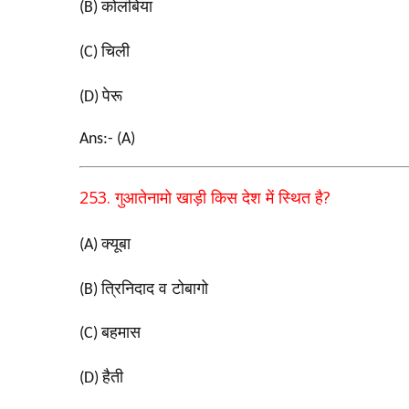
कोलंबिया
(B)
चिली
(C)
पेरू
(D)
Ans:- (A)
253.
?
गुआतेनामो खाड़ी किस देश में स्थित है
क्यूबा
(A)
त्रिनिदाद व टोबागो
(B)
बहमास
(C)
हैती
(D)