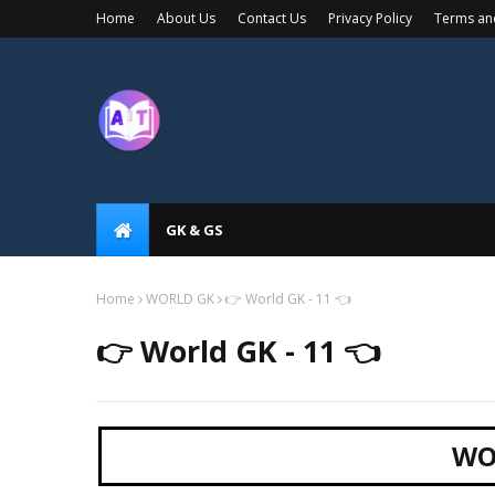
Home
About Us
Contact Us
Privacy Policy
Terms an
GK & GS
Home
WORLD GK
👉 World GK - 11 👈
👉 World GK - 11 👈
WO