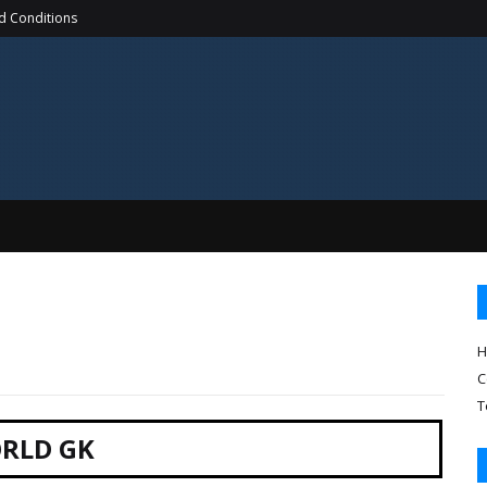
d Conditions
H
C
T
RLD GK