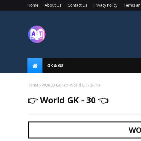
Home
About Us
Contact Us
Privacy Policy
Terms an
GK & GS
Home
WORLD GK
👉 World GK - 30 👈
👉 World GK - 30 👈
WO