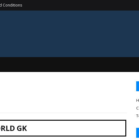
d Conditions
H
C
T
RLD GK