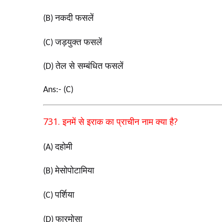
नकदी फसलें
(B)
जड़युक्त फसलें
(C)
तेल से सम्बंधित फसलें
(D)
Ans:- (C)
731.
?
इनमें से इराक का प्राचीन नाम क्या है
दहोमी
(A)
मेसोपोटामिया
(B)
पर्शिया
(C)
फारमोसा
(D)