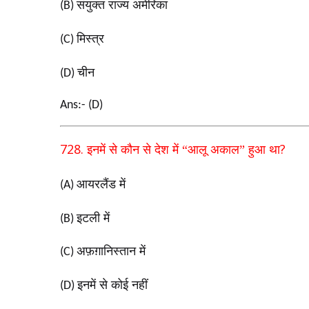
संयुक्त राज्य अमेरिका
(B)
मिस्त्र
(C)
चीन
(D)
Ans:- (D)
728.
?
इनमें से कौन से देश में “आलू अकाल” हुआ था
आयरलैंड में
(A)
इटली में
(B)
अफ़ग़ानिस्तान में
(C)
इनमें से कोई नहीं
(D)