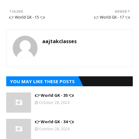
OLDER
NEWER
👉 World GK - 15 👈
👉 World GK - 17 👈
aajtakclasses
YOU MAY LIKE THESE POSTS
👉 World GK - 35 👈
October 28, 2024
👉 World GK - 34 👈
October 28, 2024