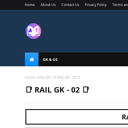
Home
About Us
Contact Us
Privacy Policy
Terms an
GK & GS
Home
RAIL GK
📑 RAIL GK - 02 📑
📑 RAIL GK - 02 📑
R