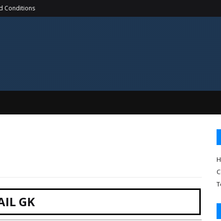
d Conditions
H
C
T
AIL GK