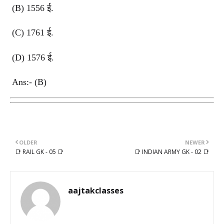
(B) 1556 ई.
(C) 1761 ई.
(D) 1576 ई.
Ans:- (B)
OLDER
NEWER
📑 RAIL GK - 05 📑
📑 INDIAN ARMY GK - 02 📑
aajtakclasses