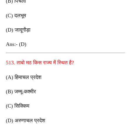
(B) पिचली
(C) दलभूम
(D) जादूगौड़ा
Ans:- (D)
513. ताबो मठ किस राज्य में स्थित है?
(A) हिमाचल प्रदेश
(B) जम्मू-कश्मीर
(C) सिक्किम
(D) अरुणाचल प्रदेश