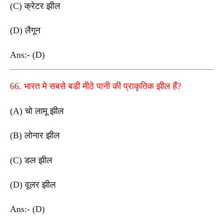
(C) क्रेटर झील
(D) लैगून
Ans:- (D)
66. भारत मे सबसे बडी मीठे पानी की प्राकृतिक झील हैं?
(A) चो लामू झील
(B) लोनार झील
(C) डल झील
(D) वूलर झील
Ans:- (D)