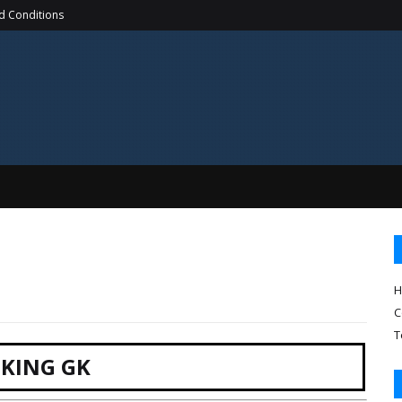
d Conditions
H
C
T
KING GK