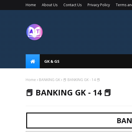
Home
About Us
Contact Us
Privacy Policy
Terms an
GK & GS
Home
BANKING GK
📕 BANKING GK - 14 📕
📕 BANKING GK - 14 📕
BAN