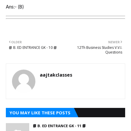
Ans:- (B)
OLDER
NEWER
📘 B. ED ENTRANCE GK - 10 📘
12Th Business Studies V.V.I.
Questions
aajtakclasses
YOU MAY LIKE THESE POSTS
📘 B. ED ENTRANCE GK - 11 📘