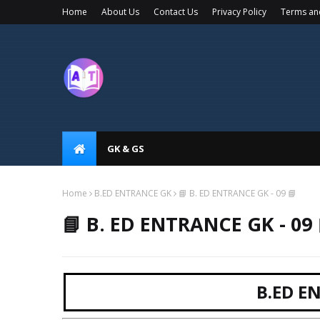
Home
About Us
Contact Us
Privacy Policy
Terms an
GK & GS
Home
B.ED ENTRANCE GK
📘 B. ED ENTRANCE GK - 09 📘
📘 B. ED ENTRANCE GK - 09 
B.ED E