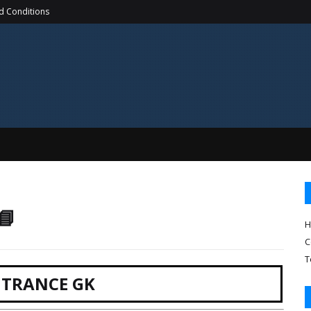
d Conditions
📘
H
C
T
NTRANCE GK