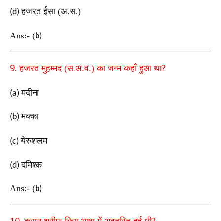
हजरत ईसा (अ.स.)
(d)
Ans:-
(
b)
9.
?
हजरत मुहम्मद (स.अ.व.) का जन्म कहाँ हुआ था
मदीना
(a)
मक्का
(b)
येरुशलम
(c)
दमिश्क
(d)
Ans:-
(
b)
10.
?
कुरान शरीफ़ किस भाषा में अवतरित हुई थी