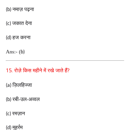
नमाज़ पढ़ना
(b)
जकात देना
(c)
हज करना
(d)
Ans:-
(
b)
15.
?
रोज़े किस महीने में रखे जाते हैं
ज़िलहिज्जा
(a)
रबी-उल-अव्वल
(b)
रमज़ान
(c)
मुहर्रम
(d)