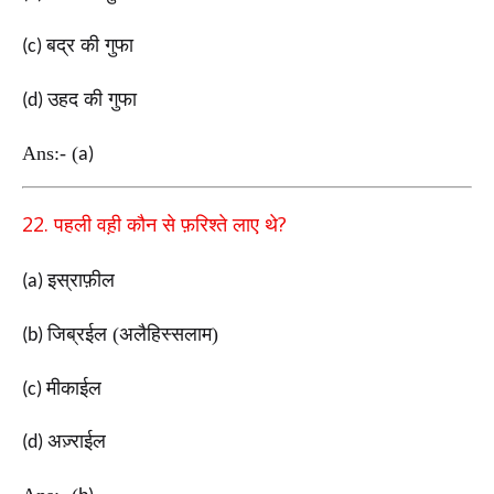
बद्र की गुफा
(c)
उहद की गुफा
(d)
Ans:-
(
a)
22.
?
पहली वह़ी कौन से फ़रिश्ते लाए थे
इस्राफ़ील
(a)
जिब्रईल (अलैहिस्सलाम)
(b)
मीकाईल
(c)
अज़्राईल
(d)