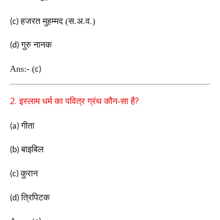
हजरत मुहम्मद (स.अ.व.)
(c)
गुरु नानक
(d)
Ans:-
(
c)
2.
?
इस्लाम धर्म का पवित्र ग्रंथ कौन-सा है
गीता
(a)
बाइबिल
(b)
कुरान
(c)
त्रिपिटक
(d)