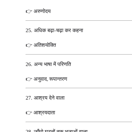
अरुणोदय
👉
25.
अधिक बढ़ा-चढ़ा कर कहना
अतिशयोक्ति
👉
26.
अन्य भाषा में परिणति
अनुवाद
रूपान्तरण
👉
,
27.
आश्रय देने वाला
आश्रयदाता
👉
28.
जाँघो घुटनों तक भुजाओं वाला