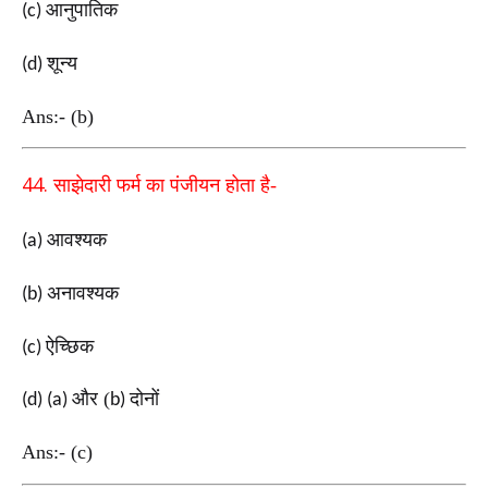
आनुपातिक
(c)
शून्य
(d)
Ans:- (b)
44.
साझेदारी फर्म का पंजीयन होता है-
आवश्यक
(a)
अनावश्यक
(b)
ऐच्छिक
(c)
और (
दोनों
(d) (a)
b)
Ans:- (c)