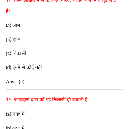
14.
निम्नलिखित में से कौन-सा परिवर्तनशील पूँजी में जोड़ा जाता
?
है
लाभ
(a)
(
हानि
b)
(
निकासी
c)
इनमें से कोई नहीं
(d)
Ans:- (a)
15.
साझेदारों द्वारा की गई निकासी हो सकती है-
नगद में
(a)
वस्तु में
(b)