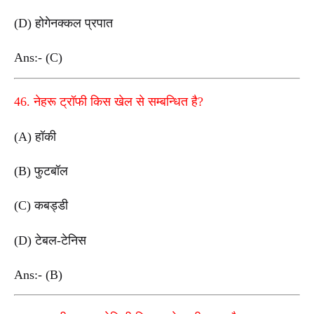
(D) होगेनक्कल प्रपात
Ans:- (C)
46. नेहरू ट्रॉफी किस खेल से सम्बन्धित है?
(A) हॉकी
(B) फुटबॉल
(C) कबड्डी
(D) टेबल-टेनिस
Ans:- (B)