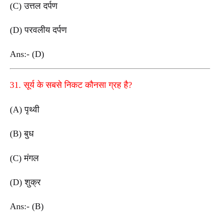
(C) उत्तल दर्पण
(D) परवलीय दर्पण
Ans:- (D)
31. सूर्य के सबसे निकट कौनसा ग्रह है?
(A) पृथ्वी
(B) बुध
(C) मंगल
(D) शुक्र
Ans:- (B)