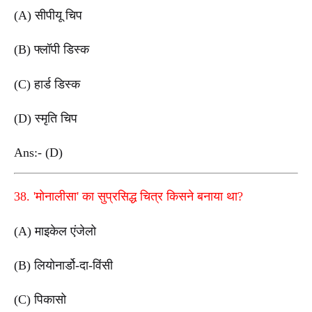
(A) सीपीयू चिप
(B) फ्लॉपी डिस्क
(C) हार्ड डिस्क
(D) स्मृति चिप
Ans:- (D)
38. 'मोनालीसा' का सुप्रसिद्ध चित्र किसने बनाया था?
(A) माइकेल एंजेलो
(B) लियोनार्डो-दा-विंसी
(C) पिकासो