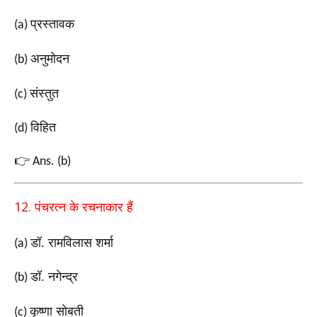
प्रस्तावक
(a)
अनुमोदन
(b)
संस्तुत
(c)
विहित
(d)
👉
Ans. (b)
12.
पंचरत्न के रचनाकार हैं
डॉ. रामविलास शर्मा
(a)
डॉ. नगेन्द्र
(b)
कृष्णा सोबती
(c)