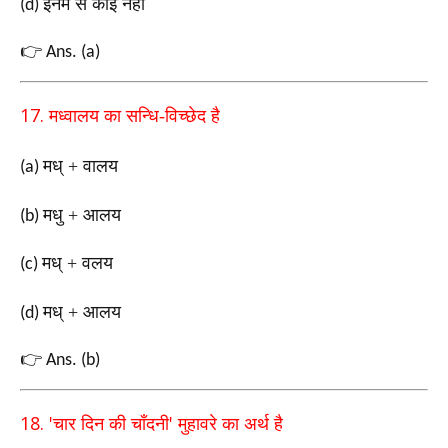
इनमें से कोई नहीं
(d)
👉
Ans. (a)
17.
मध्वालय का सन्धि-विच्छेद है
मध् + वालय
(a)
मधु + आलय
(b)
मध् + वलय
(c)
मध् + आलय
(d)
👉
Ans. (b)
18. '
'
चार दिन की चाँदनी
मुहावरे का अर्थ है