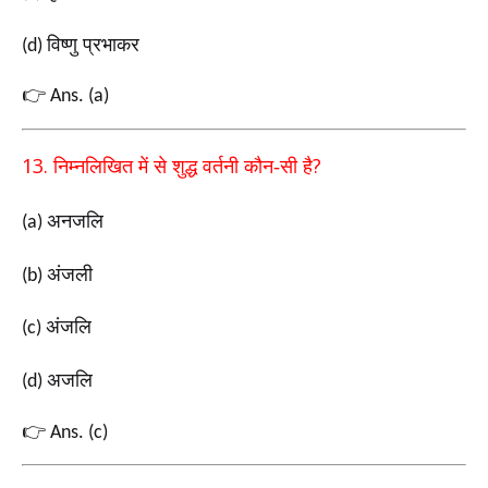
विष्णु प्रभाकर
(d)
👉
Ans. (a)
13.
?
निम्नलिखित में से शुद्ध वर्तनी कौन-सी है
अनजलि
(a)
अंजली
(b)
अंजलि
(c)
अजलि
(d)
👉
Ans. (c)