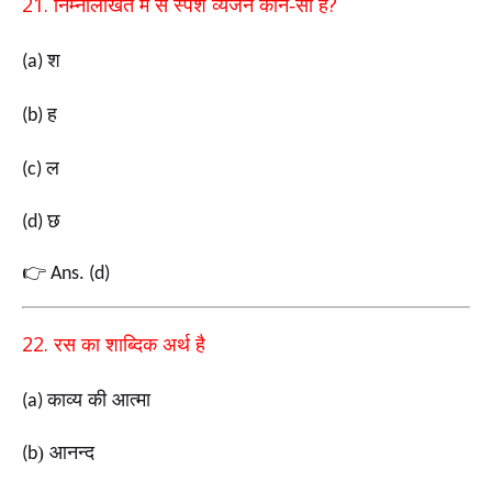
21.
?
निम्नलिखित में से स्पर्श व्यंजन कौन-सा है
श
(a)
ह
(b)
ल
(c)
छ
(d)
👉
Ans. (d)
22.
रस का शाब्दिक अर्थ है
काव्य की आत्मा
(a)
) आनन्द
(b