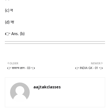
न
(c)
ना
(d)
👉
Ans. (b)
OLDER
NEWER
👉 सामान्य ज्ञान - 03 👈
👉 INDIA GK - 01 👈
aajtakclasses