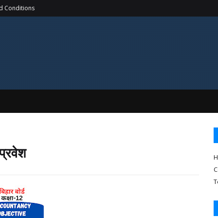
d Conditions
प्रवेश
H
C
T