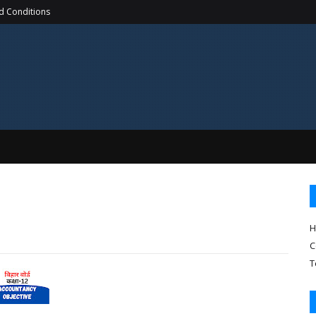
d Conditions
H
C
T