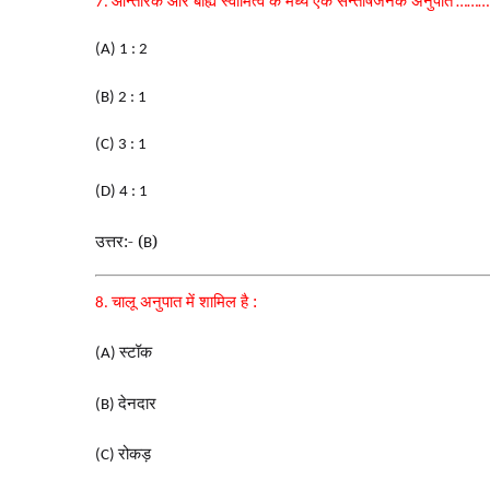
आन्तरिक और बाह्य स्वामित्व के मध्य एक सन्तोषजनक अनुपात
7.
………
(A) 1 : 2
(B) 2 : 1
(C) 3 : 1
(D) 4 : 1
उत्तर:- (
)
B
चालू अनुपात में शामिल है :
8.
स्टॉक
(A)
देनदार
(B)
रोकड़
(C)