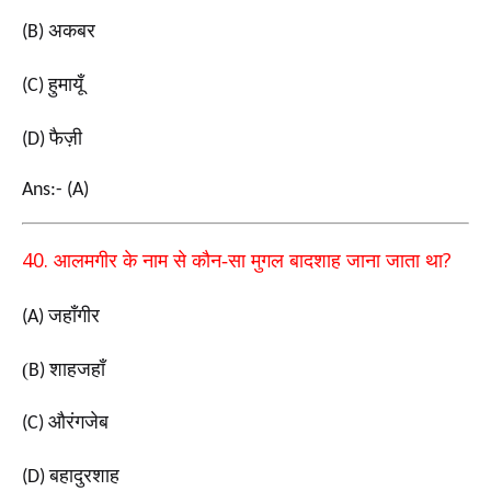
अकबर
(B)
हुमायूँ
(C)
फैज़ी
(D)
Ans:- (A)
40.
?
आलमगीर के नाम से कौन-सा मुगल बादशाह जाना जाता था
जहाँगीर
(A)
(
शाहजहाँ
B)
औरंगजेब
(C)
बहादुरशाह
(D)