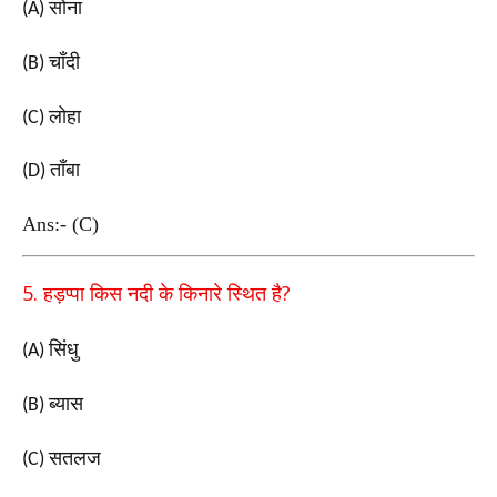
सोना
(A)
चाँदी
(B)
लोहा
(C)
ताँबा
(D)
Ans:- (C)
5.
?
हड़प्पा किस नदी के किनारे स्थित है
सिंधु
(A)
ब्यास
(B)
सतलज
(C)