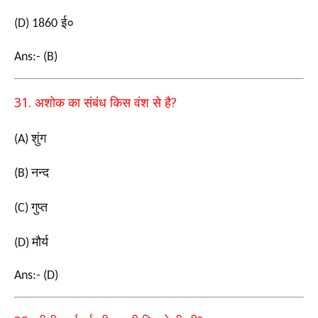
ई०
(D) 1860
Ans:- (B)
31.
?
अशोक का संबंध किस वंश से है
शुंग
(A)
नन्द
(B)
गुप्त
(C)
मौर्य
(D)
Ans:- (D)