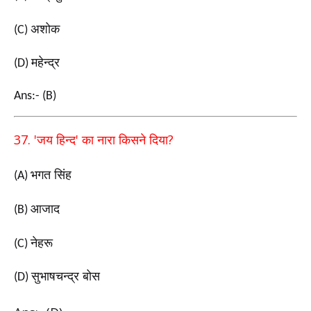
अशोक
(C)
महेन्द्र
(D)
Ans:- (B)
37. '
'
?
जय हिन्द
का नारा किसने दिया
भगत सिंह
(A)
आजाद
(B)
नेहरू
(C)
सुभाषचन्द्र बोस
(D)