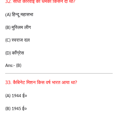
32.
?
सीधी कार्रवाई की धमकी किसने दी थी
(
हिन्दू महासभा
A)
मुस्लिम लीग
(B)
स्वराज दल
(C)
काँग्रेस
(D)
Ans:- (B)
33.
?
कैबिनेट मिशन किस वर्ष भारत आया था
ई०
(A) 1944
ई०
(B) 1945