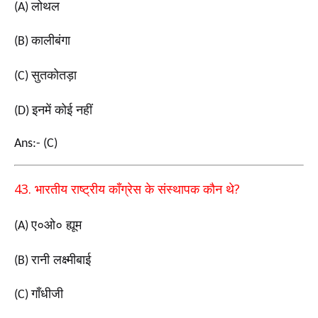
लोथल
(A)
कालीबंगा
(B)
सुतकोतड़ा
(C)
इनमें कोई नहीं
(D)
Ans:- (C)
43.
?
भारतीय राष्ट्रीय काँग्रेस के संस्थापक कौन थे
ए०ओ० ह्यूम
(A)
रानी लक्ष्मीबाई
(B)
गाँधीजी
(C)