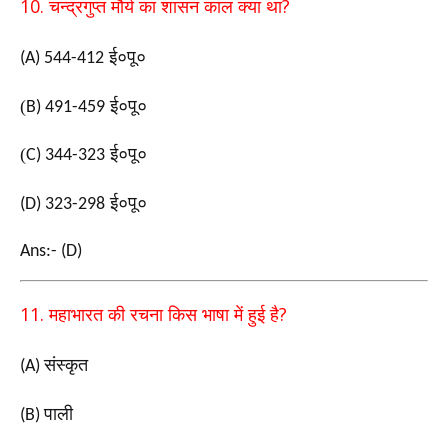
10.
?
चन्द्रगुप्त मौर्य का शासन काल क्या था
ई०पू०
(A) 544-412
(
ई०पू०
B) 491-459
(
ई०पू०
C) 344-323
ई०पू०
(D) 323-298
Ans:- (D)
11.
?
महाभारत की रचना किस भाषा में हुई है
संस्कृत
(A)
पाली
(B)