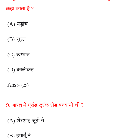
कहा जाता है
?
(A)
भड़ौच
(B)
सूरत
(C)
खम्भात
(D)
कालीकट
Ans:- (B)
9.
भारत में ग्रांड ट्रंक रोड बनवायी थी
?
(A)
शेरशाह सूरी ने
(B)
हुमायूँ ने