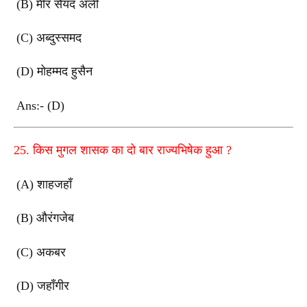
(B)
मीर सैयद अली
(C)
अब्दुस्समद
(D)
मोहम्मद हुसैन
Ans:- (D)
25.
किस मुगल शासक का दो बार राज्यभिषेक हुआ
?
(A)
शाहजहाँ
(B)
औरंगजेब
(C)
अकबर
(D)
जहाँगीर