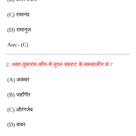
(C)
रामानंद
(D)
रामानुज
Ans:- (C)
2.
भक्त तुकाराम कौन-से मुगल सम्राट के समकालीन थे
?
(A)
अकबर
(B)
जहाँगीर
(C)
औरंगजेब
(D)
बाबर