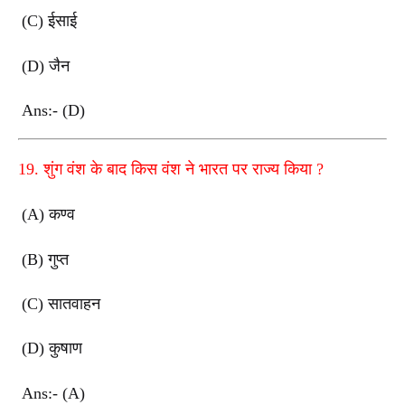
(C)
ईसाई
(D)
जैन
Ans:- (D)
19.
शुंग वंश के बाद किस वंश ने भारत पर राज्य किया
?
(A)
कण्व
(B)
गुप्त
(C)
सातवाहन
(D)
कुषाण
Ans:- (A)