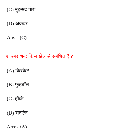
(C)
मुहम्मद गोरी
(D)
अकबर
Ans:- (C)
9.
रबर शब्द किस खेल से संबंधित है
?
(A)
क्रिकेट
(B)
फुटबॉल
(C)
हॉकी
(D)
शतरंज
Ans:- (A)