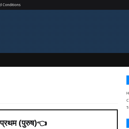
d Conditions
H
C
T
ं प्रथम (पुरुष)👈