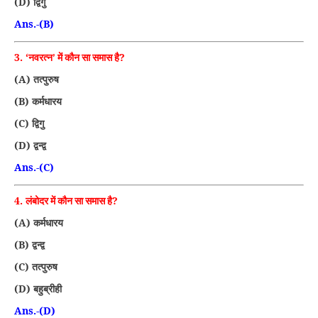
(D)
द्विगु
Ans.-(B)
3. ‘
?
नवरत्न’ में कौन सा समास है
(A)
तत्पुरुष
(B)
कर्मधारय
(C)
द्विगु
(D)
द्वन्द्व
Ans.-(C)
4.
?
लंबोदर में कौन सा समास है
(A)
कर्मधारय
(B)
द्वन्द्व
(C)
तत्पुरुष
(D)
बहुब्रीही
Ans.-(D)