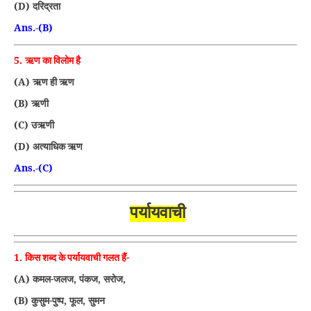
(D)
दरिद्रता
Ans.-(B)
5.
ऋण का विलोम है
(A)
ऋण ही ऋण
(B)
ऋणी
(C)
उऋणी
(D)
अत्याधिक ऋण
Ans.-(C)
पर्यायवाची
1.
किस शब्द के पर्यायवाची गलत हैं-
(A)
,
,
,
कमल-जलज
पंकज
सरोज
(B)
,
,
कुसुम-पुष्प
फूल
सुमन