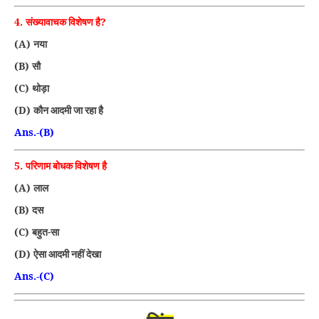
4.
?
संख्यावाचक विशेषण है
(A)
नया
(B)
सौ
(C)
थोड़ा
(D)
कौन आदमी जा रहा है
Ans.-(B)
5.
परिणाम बोधक विशेषण है
(A)
लाल
(B)
दस
(C)
बहुत-सा
(D)
ऐसा आदमी नहीं देखा
Ans.-(C)